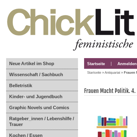
Neue Artikel im Shop
Startseite
Anmelden
Startseite
»
Antiquariat
»
Frauen 
Wissenschaft / Sachbuch
Belletristik
Frauen Macht Politik. 4
Kinder- und Jugendbuch
Graphic Novels und Comics
Ratgeber_innen / Lebenshilfe /
Trauer
Kochen / Essen