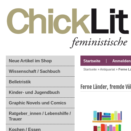
Neue Artikel im Shop
Startseite
Anmelden
Startseite
»
Antiquariat
»
Ferne L
Wissenschaft / Sachbuch
Belletristik
Ferne Länder, fremde Vö
Kinder- und Jugendbuch
Graphic Novels und Comics
Ratgeber_innen / Lebenshilfe /
Trauer
Kochen / Essen