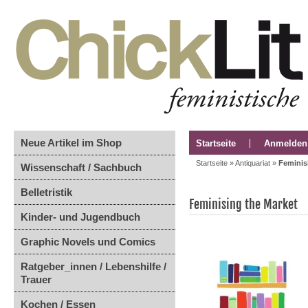
Neue Artikel im Shop
Startseite
Anmelden
Startseite
»
Antiquariat
»
Feminis
Wissenschaft / Sachbuch
Belletristik
Feminising the Market
Kinder- und Jugendbuch
Graphic Novels und Comics
Ratgeber_innen / Lebenshilfe /
Trauer
Kochen / Essen