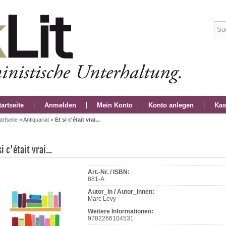
tartseite
Anmelden
Mein Konto
Konto anlegen
Kas
artseite
»
Antiquariat
»
Et si c'était vrai...
si c'était vrai...
Art.-Nr. / ISBN:
881-A
Autor_in / Autor_innen:
Marc Levy
Weitere Informationen:
9782266104531