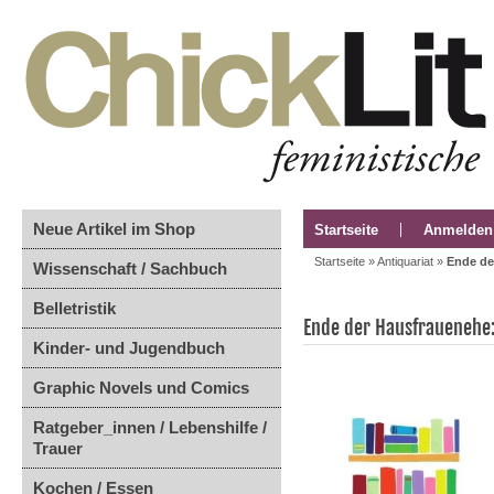
Neue Artikel im Shop
Startseite
Anmelden
Startseite
»
Antiquariat
»
Ende de
Wissenschaft / Sachbuch
Belletristik
Ende der Hausfrauenehe:
Kinder- und Jugendbuch
Graphic Novels und Comics
Ratgeber_innen / Lebenshilfe /
Trauer
Kochen / Essen