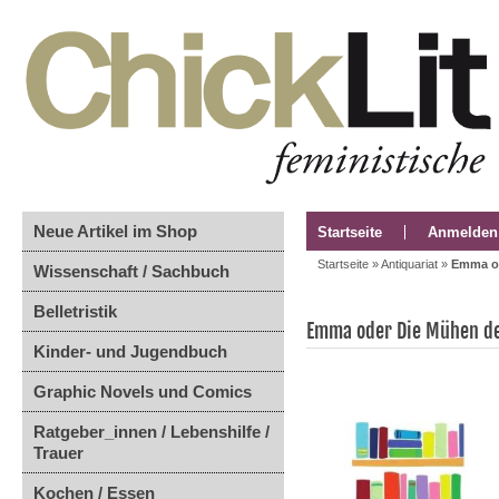
Neue Artikel im Shop
Startseite
Anmelden
Startseite
»
Antiquariat
»
Emma od
Wissenschaft / Sachbuch
Belletristik
Emma oder Die Mühen de
Kinder- und Jugendbuch
Graphic Novels und Comics
Ratgeber_innen / Lebenshilfe /
Trauer
Kochen / Essen