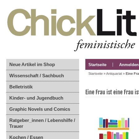
Neue Artikel im Shop
Startseite
Anmelden
Startseite
»
Antiquariat
»
Eine Fra
Wissenschaft / Sachbuch
Belletristik
Eine Frau ist eine Frau i
Kinder- und Jugendbuch
Graphic Novels und Comics
Ratgeber_innen / Lebenshilfe /
Trauer
Kochen / Essen