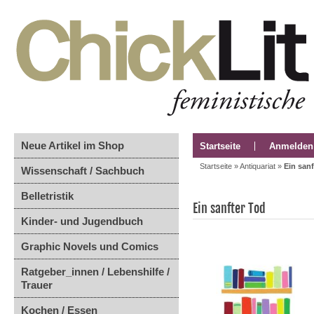
Neue Artikel im Shop
Startseite
Anmelden
Startseite
»
Antiquariat
»
Ein sanf
Wissenschaft / Sachbuch
Belletristik
Ein sanfter Tod
Kinder- und Jugendbuch
Graphic Novels und Comics
Ratgeber_innen / Lebenshilfe /
Trauer
Kochen / Essen