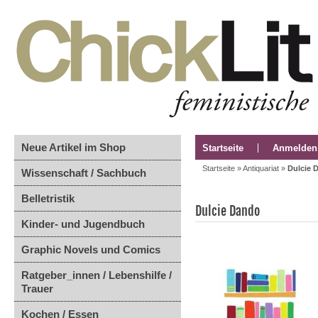
Neue Artikel im Shop
Startseite
Anmelden
Startseite
»
Antiquariat
»
Dulcie 
Wissenschaft / Sachbuch
Belletristik
Dulcie Dando
Kinder- und Jugendbuch
Graphic Novels und Comics
Ratgeber_innen / Lebenshilfe /
Trauer
Kochen / Essen