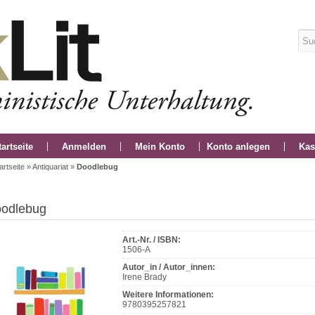
tartseite
Anmelden
Mein Konto
Konto anlegen
Kas
artseite
»
Antiquariat
»
Doodlebug
odlebug
Art.-Nr. / ISBN:
1506-A
Autor_in / Autor_innen:
Irene Brady
Weitere Informationen:
9780395257821