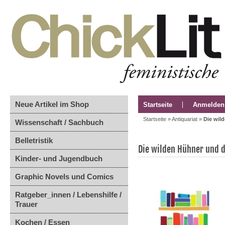
Neue Artikel im Shop
Startseite
Anmelden
Startseite
»
Antiquariat
»
Die wil
Wissenschaft / Sachbuch
Belletristik
Die wilden Hühner und d
Kinder- und Jugendbuch
Graphic Novels und Comics
Ratgeber_innen / Lebenshilfe /
Trauer
Kochen / Essen