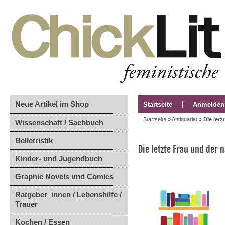
Neue Artikel im Shop
Startseite
Anmelden
Startseite
»
Antiquariat
»
Die let
Wissenschaft / Sachbuch
Belletristik
Die letzte Frau und der 
Kinder- und Jugendbuch
Graphic Novels und Comics
Ratgeber_innen / Lebenshilfe /
Trauer
Kochen / Essen