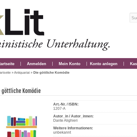
tartseite
Anmelden
Mein Konto
Konto anlegen
Kas
artseite
»
Antiquariat
»
Die göttliche Komödie
e göttliche Komödie
Art.-Nr. / ISBN:
1207-A
Autor_in / Autor_innen:
Dante Alighieri
Weitere Informationen:
unbekannt