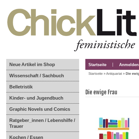
Neue Artikel im Shop
Startseite
Anmelden
Startseite
»
Antiquariat
»
Die ewi
Wissenschaft / Sachbuch
Belletristik
Die ewige Frau
Kinder- und Jugendbuch
Graphic Novels und Comics
Ratgeber_innen / Lebenshilfe /
Trauer
Kochen / Essen