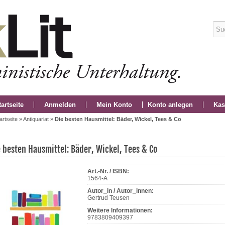
tartseite
Anmelden
Mein Konto
Konto anlegen
Kas
artseite
»
Antiquariat
»
Die besten Hausmittel: Bäder, Wickel, Tees & Co
e besten Hausmittel: Bäder, Wickel, Tees & Co
Art.-Nr. / ISBN:
1564-A
Autor_in / Autor_innen:
Gertrud Teusen
Weitere Informationen:
9783809409397