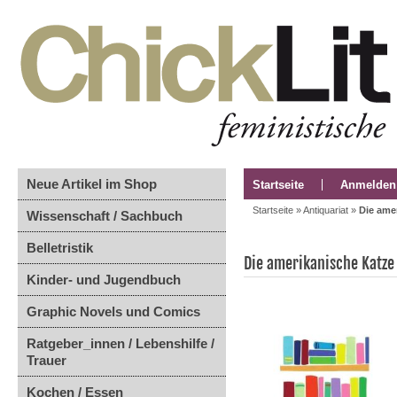
Neue Artikel im Shop
Startseite
Anmelden
Startseite
»
Antiquariat
»
Die ame
Wissenschaft / Sachbuch
Belletristik
Die amerikanische Katze
Kinder- und Jugendbuch
Graphic Novels und Comics
Ratgeber_innen / Lebenshilfe /
Trauer
Kochen / Essen