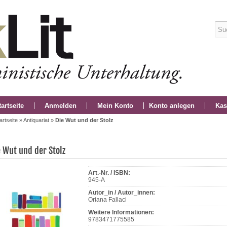
tartseite
Anmelden
Mein Konto
Konto anlegen
Kas
artseite
»
Antiquariat
»
Die Wut und der Stolz
e Wut und der Stolz
Art.-Nr. / ISBN:
945-A
Autor_in / Autor_innen:
Oriana Fallaci
Weitere Informationen:
9783471775585