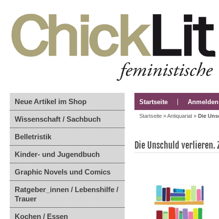
Neue Artikel im Shop
Startseite
Anmelden
Startseite
»
Antiquariat
»
Die Uns
Wissenschaft / Sachbuch
Belletristik
Die Unschuld verlieren.
Kinder- und Jugendbuch
Graphic Novels und Comics
Ratgeber_innen / Lebenshilfe /
Trauer
Kochen / Essen