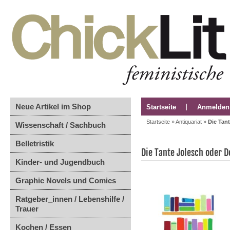
Neue Artikel im Shop
Startseite
Anmelden
Startseite
»
Antiquariat
»
Die Tan
Wissenschaft / Sachbuch
Belletristik
Die Tante Jolesch oder 
Kinder- und Jugendbuch
Graphic Novels und Comics
Ratgeber_innen / Lebenshilfe /
Trauer
Kochen / Essen