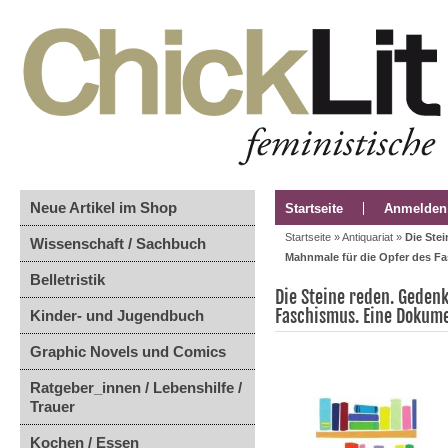
Neue Artikel im Shop
Startseite
Anmelden
Startseite
»
Antiquariat
»
Die Ste
Wissenschaft / Sachbuch
Mahnmale für die Opfer des F
Belletristik
Die Steine reden. Geden
Faschismus. Eine Dokum
Kinder- und Jugendbuch
Graphic Novels und Comics
Ratgeber_innen / Lebenshilfe /
Trauer
Kochen / Essen