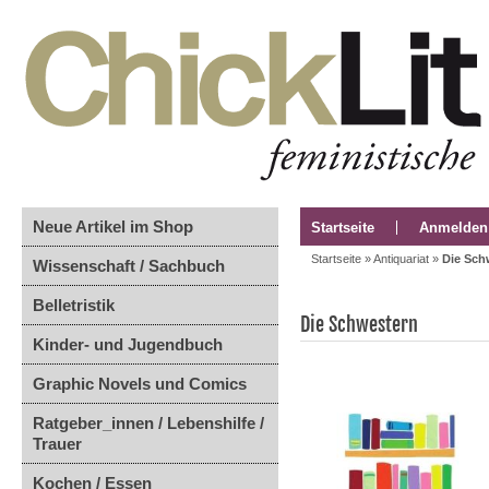
Neue Artikel im Shop
Startseite
Anmelden
Startseite
»
Antiquariat
»
Die Sch
Wissenschaft / Sachbuch
Belletristik
Die Schwestern
Kinder- und Jugendbuch
Graphic Novels und Comics
Ratgeber_innen / Lebenshilfe /
Trauer
Kochen / Essen