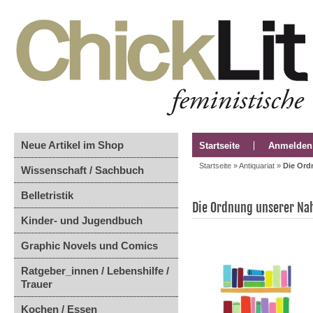
Neue Artikel im Shop
Startseite
Anmelden
Startseite
»
Antiquariat
»
Die Ord
Wissenschaft / Sachbuch
Belletristik
Die Ordnung unserer Na
Kinder- und Jugendbuch
Graphic Novels und Comics
Ratgeber_innen / Lebenshilfe /
Trauer
Kochen / Essen