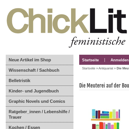
Neue Artikel im Shop
Startseite
Anmelden
Startseite
»
Antiquariat
»
Die Meu
Wissenschaft / Sachbuch
Belletristik
Die Meuterei auf der Bo
Kinder- und Jugendbuch
Graphic Novels und Comics
Ratgeber_innen / Lebenshilfe /
Trauer
Kochen / Essen