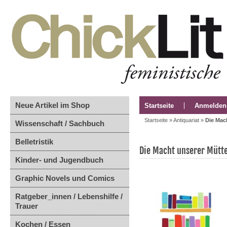
Neue Artikel im Shop
Startseite
Anmelden
Startseite
»
Antiquariat
»
Die Mac
Wissenschaft / Sachbuch
Belletristik
Die Macht unserer Mütt
Kinder- und Jugendbuch
Graphic Novels und Comics
Ratgeber_innen / Lebenshilfe /
Trauer
Kochen / Essen