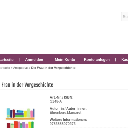
tartseite
Anmelden
Mein Konto
Konto anlegen
Kas
artseite
»
Antiquariat
»
Die Frau in der Vorgeschichte
e Frau in der Vorgeschichte
Art.-Nr. / ISBN:
G148-A
Autor_in / Autor_innen:
Ehrenberg,Margaret
Weitere Informationen:
9783888970573