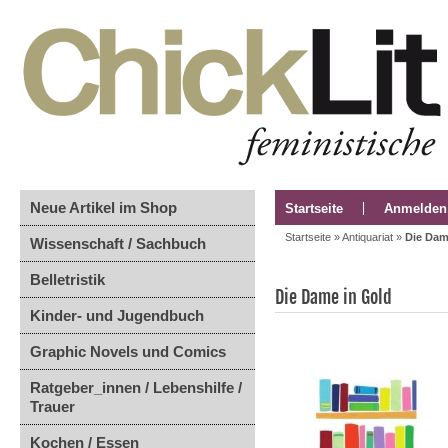
Neue Artikel im Shop
Startseite
Anmelden
Startseite
»
Antiquariat
»
Die Dam
Wissenschaft / Sachbuch
Belletristik
Die Dame in Gold
Kinder- und Jugendbuch
Graphic Novels und Comics
Ratgeber_innen / Lebenshilfe /
Trauer
Kochen / Essen