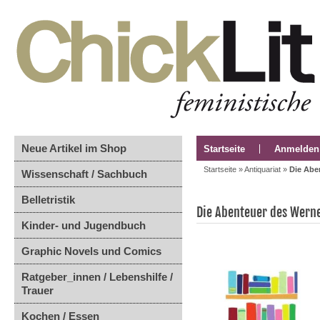
Neue Artikel im Shop
Startseite
Anmelden
Startseite
»
Antiquariat
»
Die Abe
Wissenschaft / Sachbuch
Belletristik
Die Abenteuer des Werne
Kinder- und Jugendbuch
Graphic Novels und Comics
Ratgeber_innen / Lebenshilfe /
Trauer
Kochen / Essen