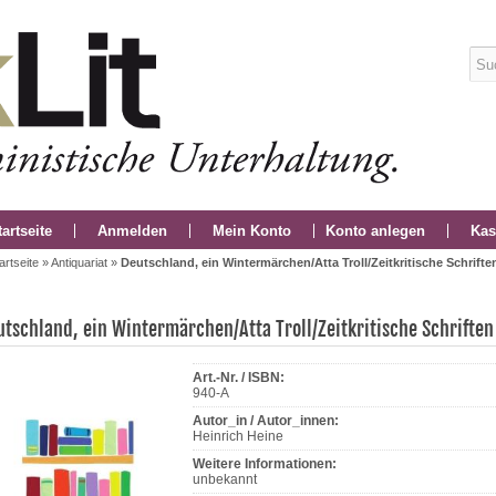
tartseite
Anmelden
Mein Konto
Konto anlegen
Kas
artseite
»
Antiquariat
»
Deutschland, ein Wintermärchen/Atta Troll/Zeitkritische Schrifte
utschland, ein Wintermärchen/Atta Troll/Zeitkritische Schriften
Art.-Nr. / ISBN:
940-A
Autor_in / Autor_innen:
Heinrich Heine
Weitere Informationen:
unbekannt