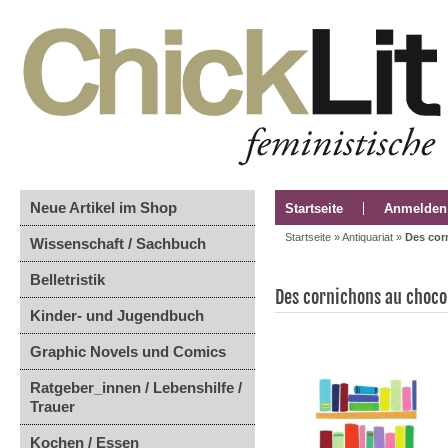
Neue Artikel im Shop
Startseite
Anmelden
Startseite
»
Antiquariat
»
Des cor
Wissenschaft / Sachbuch
Belletristik
Des cornichons au choco
Kinder- und Jugendbuch
Graphic Novels und Comics
Ratgeber_innen / Lebenshilfe /
Trauer
Kochen / Essen