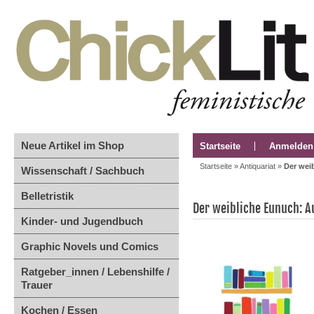
Neue Artikel im Shop
Startseite
Anmelden
Startseite
»
Antiquariat
»
Der wei
Wissenschaft / Sachbuch
Belletristik
Der weibliche Eunuch: Au
Kinder- und Jugendbuch
Graphic Novels und Comics
Ratgeber_innen / Lebenshilfe /
Trauer
Kochen / Essen