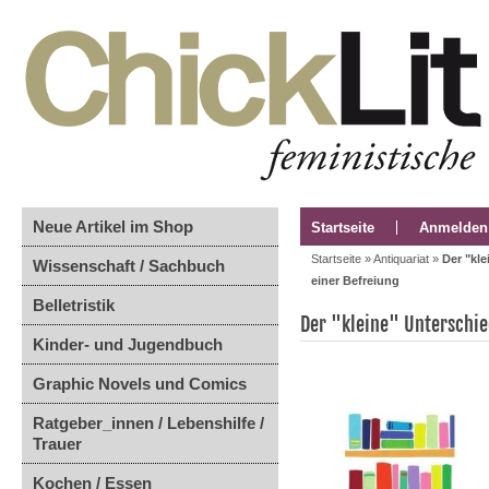
Neue Artikel im Shop
Startseite
Anmelden
Startseite
»
Antiquariat
»
Der "kl
Wissenschaft / Sachbuch
einer Befreiung
Belletristik
Der "kleine" Unterschie
Kinder- und Jugendbuch
Graphic Novels und Comics
Ratgeber_innen / Lebenshilfe /
Trauer
Kochen / Essen