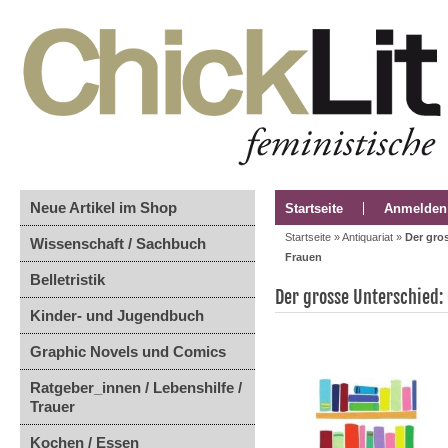
Neue Artikel im Shop
Startseite
Anmelden
Startseite
»
Antiquariat
»
Der gro
Wissenschaft / Sachbuch
Frauen
Belletristik
Der grosse Unterschied:
Kinder- und Jugendbuch
Graphic Novels und Comics
Ratgeber_innen / Lebenshilfe /
Trauer
Kochen / Essen