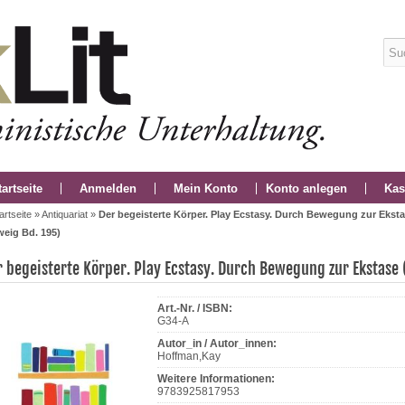
tartseite
Anmelden
Mein Konto
Konto anlegen
Kas
artseite
»
Antiquariat
»
Der begeisterte Körper. Play Ecstasy. Durch Bewegung zur Ekst
weig Bd. 195)
r begeisterte Körper. Play Ecstasy. Durch Bewegung zur Ekstase
Art.-Nr. / ISBN:
G34-A
Autor_in / Autor_innen:
Hoffman,Kay
Weitere Informationen:
9783925817953