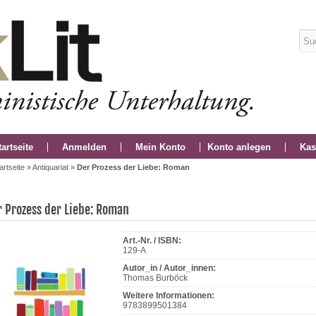
tartseite
Anmelden
Mein Konto
Konto anlegen
Kas
artseite
»
Antiquariat
»
Der Prozess der Liebe: Roman
r Prozess der Liebe: Roman
Art.-Nr. / ISBN:
129-A
Autor_in / Autor_innen:
Thomas Burböck
Weitere Informationen:
9783899501384