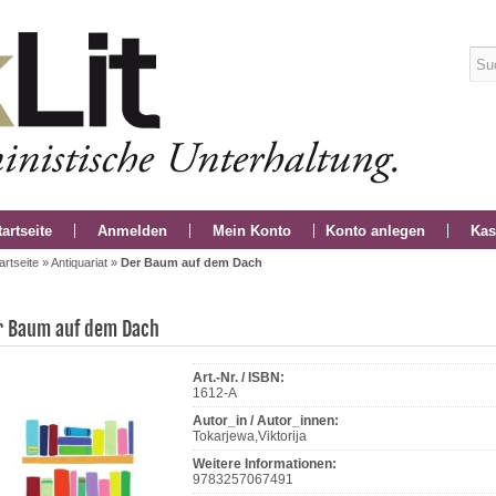
tartseite
Anmelden
Mein Konto
Konto anlegen
Kas
artseite
»
Antiquariat
»
Der Baum auf dem Dach
r Baum auf dem Dach
Art.-Nr. / ISBN:
1612-A
Autor_in / Autor_innen:
Tokarjewa,Viktorija
Weitere Informationen:
9783257067491