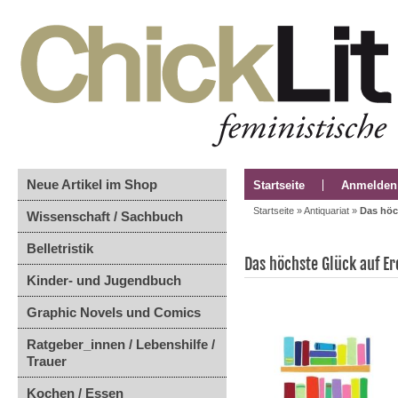
Neue Artikel im Shop
Startseite
Anmelden
Startseite
»
Antiquariat
»
Das höc
Wissenschaft / Sachbuch
Belletristik
Das höchste Glück auf Er
Kinder- und Jugendbuch
Graphic Novels und Comics
Ratgeber_innen / Lebenshilfe /
Trauer
Kochen / Essen