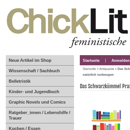
Neue Artikel im Shop
Startseite
Anmelden
Startseite
»
Antiquariat
»
Das Sch
Wissenschaft / Sachbuch
natürlich vorbeugen
Belletristik
Das Schwarzkümmel Prax
Kinder- und Jugendbuch
Graphic Novels und Comics
Ratgeber_innen / Lebenshilfe /
Trauer
Kochen / Essen