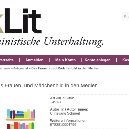
tartseite
Anmelden
Mein Konto
Konto anlegen
Kas
artseite
»
Antiquariat
»
Das Frauen- und Mädchenbild in den Medien
s Frauen- und Mädchenbild in den Medien
Art.-Nr. / ISBN:
1453-A
Autor_in / Autor_innen:
Christiane Schmerl
Weitere Informationen:
9783810004796