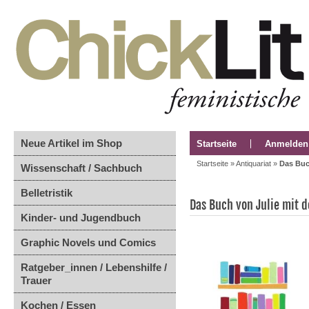
Neue Artikel im Shop
Startseite
Anmelden
Startseite
»
Antiquariat
»
Das Buc
Wissenschaft / Sachbuch
Belletristik
Das Buch von Julie mit 
Kinder- und Jugendbuch
Graphic Novels und Comics
Ratgeber_innen / Lebenshilfe /
Trauer
Kochen / Essen