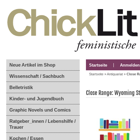
Neue Artikel im Shop
Startseite
Anmelden
Startseite
»
Antiquariat
»
Close R
Wissenschaft / Sachbuch
Belletristik
Close Range: Wyoming St
Kinder- und Jugendbuch
Graphic Novels und Comics
Ratgeber_innen / Lebenshilfe /
Trauer
Kochen / Essen