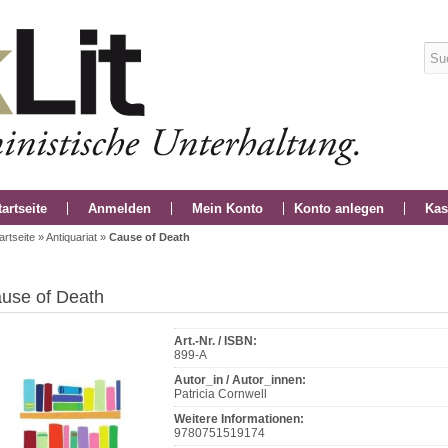
tartseite
Anmelden
Mein Konto
Konto anlegen
Kas
artseite
»
Antiquariat
»
Cause of Death
use of Death
Art.-Nr. / ISBN:
899-A
Autor_in / Autor_innen:
Patricia Cornwell
Weitere Informationen:
9780751519174