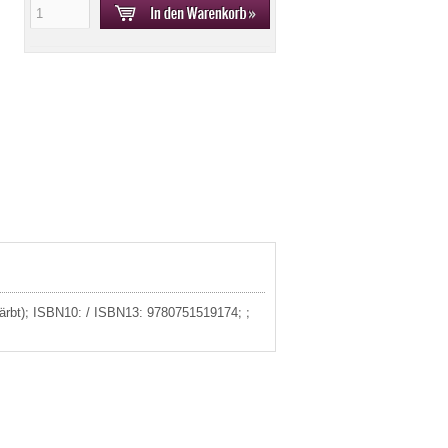
efärbt); ISBN10: / ISBN13: 9780751519174; ;