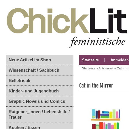
Neue Artikel im Shop
Startseite
Anmelden
Startseite
»
Antiquariat
»
Cat in t
Wissenschaft / Sachbuch
Belletristik
Cat in the Mirror
Kinder- und Jugendbuch
Graphic Novels und Comics
Ratgeber_innen / Lebenshilfe /
Trauer
Kochen / Essen