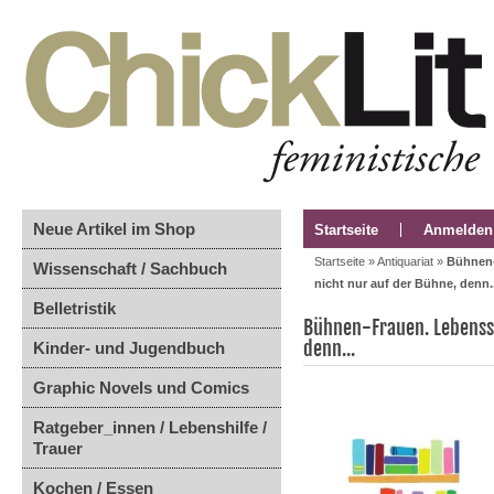
Neue Artikel im Shop
Startseite
Anmelden
Startseite
»
Antiquariat
»
Bühnen-
Wissenschaft / Sachbuch
nicht nur auf der Bühne, denn..
Belletristik
Bühnen-Frauen. Lebenssi
denn...
Kinder- und Jugendbuch
Graphic Novels und Comics
Ratgeber_innen / Lebenshilfe /
Trauer
Kochen / Essen