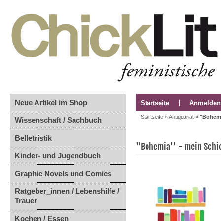
Neue Artikel im Shop
Startseite
Anmelden
Startseite
»
Antiquariat
»
"Bohemi
Wissenschaft / Sachbuch
Belletristik
"Bohemia'' - mein Schic
Kinder- und Jugendbuch
Graphic Novels und Comics
Ratgeber_innen / Lebenshilfe /
Trauer
Kochen / Essen