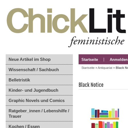
Neue Artikel im Shop
Startseite
Anmelden
Startseite
»
Antiquariat
»
Black N
Wissenschaft / Sachbuch
Belletristik
Black Notice
Kinder- und Jugendbuch
Graphic Novels und Comics
Ratgeber_innen / Lebenshilfe /
Trauer
Kochen / Essen