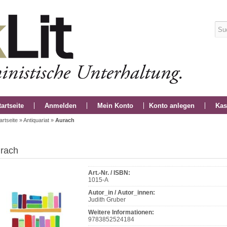
tartseite
Anmelden
Mein Konto
Konto anlegen
Kas
artseite
»
Antiquariat
»
Aurach
rach
Art.-Nr. / ISBN:
1015-A
Autor_in / Autor_innen:
Judith Gruber
Weitere Informationen:
9783852524184