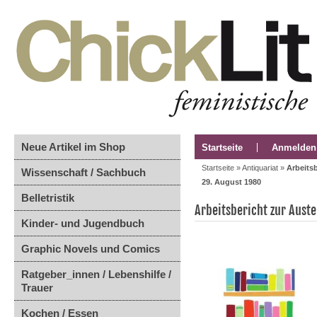
Neue Artikel im Shop
Startseite
Anmelden
Startseite
»
Antiquariat
»
Arbeitsb
Wissenschaft / Sachbuch
29. August 1980
Belletristik
Arbeitsbericht zur Auste
Kinder- und Jugendbuch
Graphic Novels und Comics
Ratgeber_innen / Lebenshilfe /
Trauer
Kochen / Essen