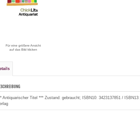
Für eine größere Ansicht
auf das Bild klicken
etails
ESCHREIBUNG
** Antiquarischer Titel *** Zustand: gebraucht; ISBN10: 3423137851 / ISBN1
erlag