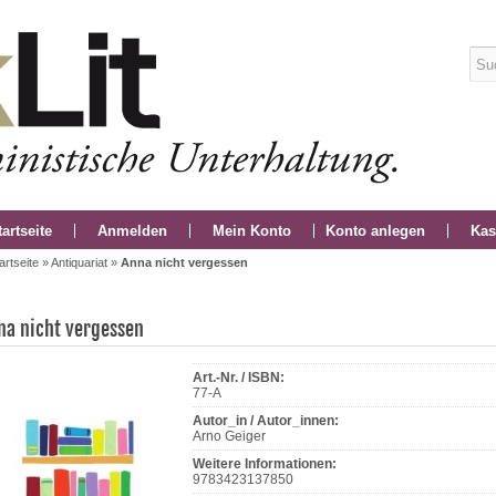
tartseite
Anmelden
Mein Konto
Konto anlegen
Kas
artseite
»
Antiquariat
»
Anna nicht vergessen
na nicht vergessen
Art.-Nr. / ISBN:
77-A
Autor_in / Autor_innen:
Arno Geiger
Weitere Informationen:
9783423137850