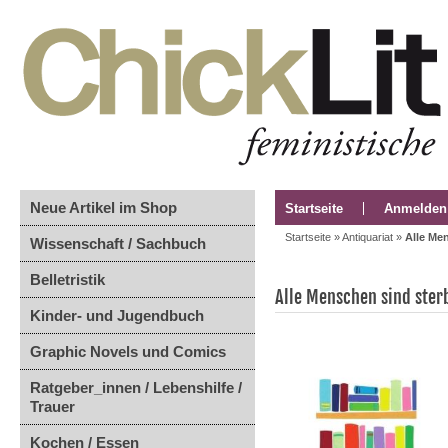
Neue Artikel im Shop
Startseite
Anmelden
Startseite
»
Antiquariat
»
Alle Me
Wissenschaft / Sachbuch
Belletristik
Alle Menschen sind ster
Kinder- und Jugendbuch
Graphic Novels und Comics
Ratgeber_innen / Lebenshilfe /
Trauer
Kochen / Essen