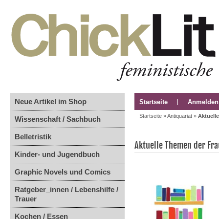
Neue Artikel im Shop
Startseite
Anmelden
Startseite
»
Antiquariat
»
Aktuell
Wissenschaft / Sachbuch
Belletristik
Aktuelle Themen der Fra
Kinder- und Jugendbuch
Graphic Novels und Comics
Ratgeber_innen / Lebenshilfe /
Trauer
Kochen / Essen